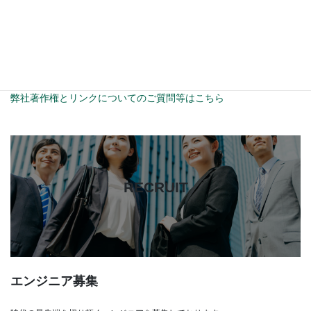
但し営利・非営利を問わず公序良俗に反するサイト等、当社がリ
ンクを許可しないと判断した場合はリンクを解除して頂きます。
当サイトのリンク先は、トップページ（https://assetcore.co.jp）
に設定して下さい。
また、リンクをはられた際にはご一報頂けると幸いです。
弊社著作権とリンクについてのご質問等はこちら
カ
バ
ー
RECRUIT
リ
ン
ク
エンジニア募集