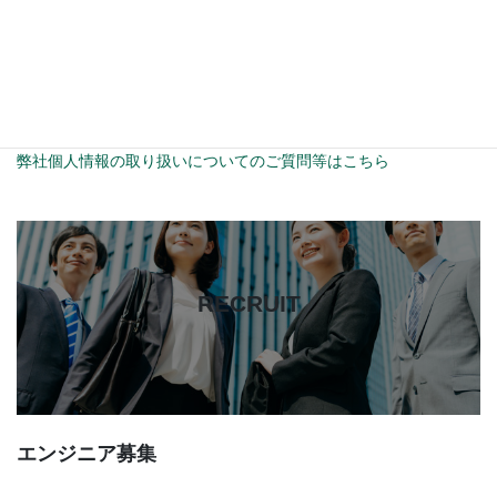
示等いたしません。
弊社は、個人情報の取扱い及びプライバシーポリシーに関して、
適用される法令・規範を遵守するとともに、
個人情報管理における取り組みを適宜見直し、改善していきま
す。
弊社個人情報の取り扱いについてのご質問等はこちら
カ
バ
ー
RECRUIT
リ
ン
ク
エンジニア募集