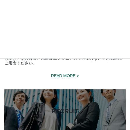
カ
バ
EDUCATION
ー
リ
BUSINESS
ン
ク
教育事業
在籍するLSI設計、半導体製造技術、ソリューションサービスの熟
練エンジニアによる基礎教育講座を提案いたします。 新規学科立
ち上げ、新人教育、未経験エンジニアの立ち上げなどでお気軽に
ご用命ください。
READ MORE >
カ
バ
ー
RECRUIT
リ
ン
ク